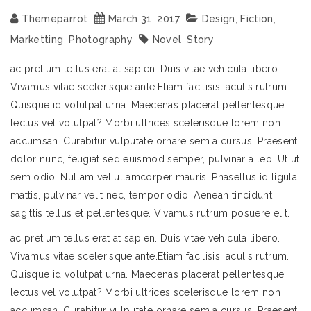
Themeparrot
March
31
,
2017
Design
,
Fiction
,
Marketting
,
Photography
Novel
,
Story
ac pretium tellus erat at sapien. Duis vitae vehicula libero.
Vivamus vitae scelerisque ante.Etiam facilisis iaculis rutrum.
Quisque id volutpat urna. Maecenas placerat pellentesque
lectus vel volutpat? Morbi ultrices scelerisque lorem non
accumsan. Curabitur vulputate ornare sem a cursus. Praesent
dolor nunc, feugiat sed euismod semper, pulvinar a leo. Ut ut
sem odio. Nullam vel ullamcorper mauris. Phasellus id ligula
mattis, pulvinar velit nec, tempor odio. Aenean tincidunt
sagittis tellus et pellentesque. Vivamus rutrum posuere elit.
ac pretium tellus erat at sapien. Duis vitae vehicula libero.
Vivamus vitae scelerisque ante.Etiam facilisis iaculis rutrum.
Quisque id volutpat urna. Maecenas placerat pellentesque
lectus vel volutpat? Morbi ultrices scelerisque lorem non
accumsan. Curabitur vulputate ornare sem a cursus. Praesent